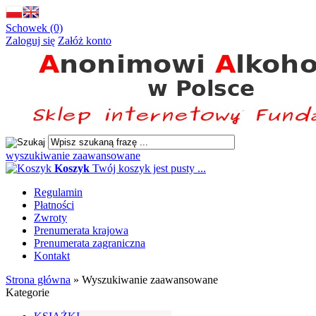
Schowek (0)
Zaloguj się
Załóż konto
wyszukiwanie zaawansowane
Koszyk
Twój koszyk jest pusty ...
Regulamin
Płatności
Zwroty
Prenumerata krajowa
Prenumerata zagraniczna
Kontakt
Strona główna
»
Wyszukiwanie zaawansowane
Kategorie