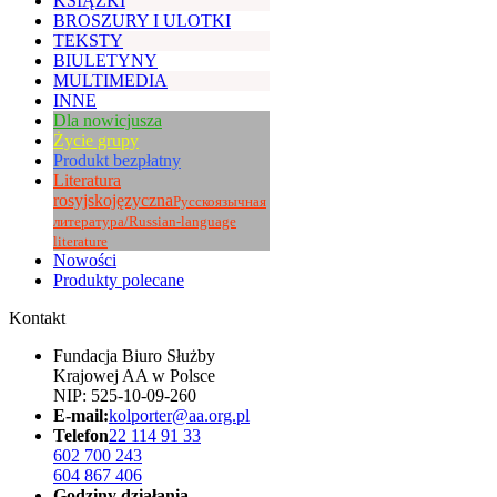
KSIĄŻKI
BROSZURY I ULOTKI
TEKSTY
BIULETYNY
MULTIMEDIA
INNE
Dla nowicjusza
Życie grupy
Produkt bezpłatny
Literatura
rosyjskojęzyczna
Pусскоязычная
литература/Russian-language
literature
Nowości
Produkty polecane
Kontakt
Fundacja Biuro Służby
Krajowej AA w Polsce
NIP: 525-10-09-260
E-mail:
kolporter@aa.org.pl
Telefon
22 114 91 33
602 700 243
604 867 406
Godziny działania